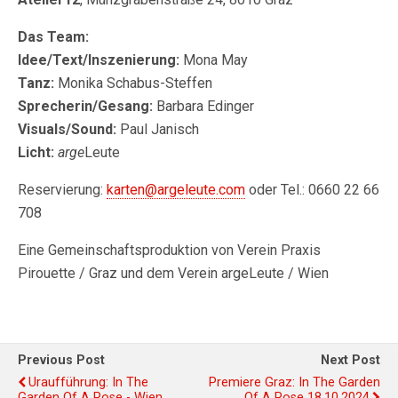
Das Team:
Idee/Text/Inszenierung:
Mona May
Tanz:
Monika Schabus-Steffen
Sprecherin/Gesang:
Barbara Edinger
Visuals/Sound:
Paul Janisch
Licht:
arge
Leute
Reservierung:
karten@argeleute.com
oder Tel.: 0660 22 66
708
Eine Gemeinschaftsproduktion von Verein Praxis
Pirouette / Graz und dem Verein argeLeute / Wien
Previous Post
Next Post
Uraufführung: In The
Premiere Graz: In The Garden
Garden Of A Rose - Wien
Of A Rose 18.10.2024