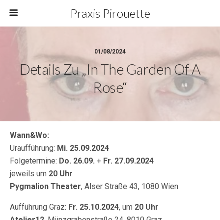
Praxis Pirouette
01/08/2024
Details Zu „In The Garden Of A
Rose“
Wann&Wo:
Uraufführung:
Mi. 25.09.2024
Folgetermine:
Do. 26.09.
+
Fr. 27.09.2024
jeweils um
20 Uhr
Pygmalion Theater
, Alser Straße 43, 1080 Wien
Aufführung Graz:
Fr. 25.10.2024
, um
20 Uhr
Atelier12
, Münzgrabenstraße 24, 8010 Graz