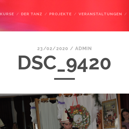
KURSE
DER TANZ
PROJEKTE
VERANSTALTUNGEN
23/02/2020 /
ADMIN
DSC_9420